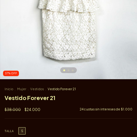
37
%
OFF
Inicio
.
Mujer
.
Vestidos
.
Vestido Forever 21
Vestido Forever 21
$38.000
$24.000
24
cuotas sin intereses de
$1.000
S
TALLA