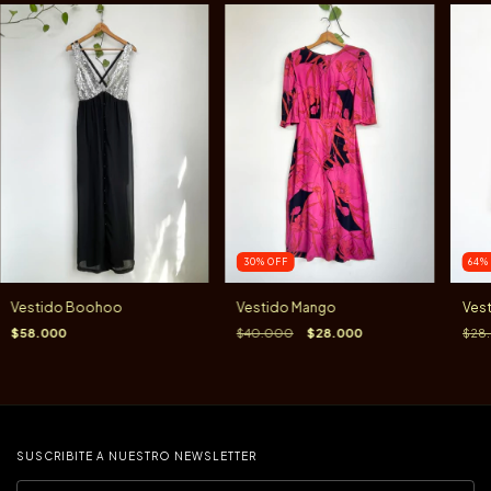
30
%
OFF
64
Vestido Boohoo
Vestido Mango
Ves
$58.000
$40.000
$28.000
$28
SUSCRIBITE A NUESTRO NEWSLETTER