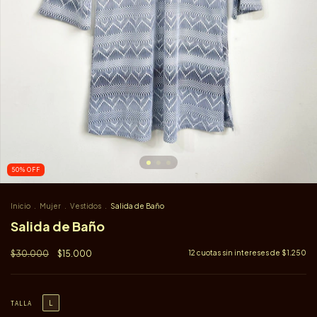
50
%
OFF
Inicio
.
Mujer
.
Vestidos
.
Salida de Baño
Salida de Baño
$30.000
$15.000
12
cuotas sin intereses de
$1.250
L
TALLA