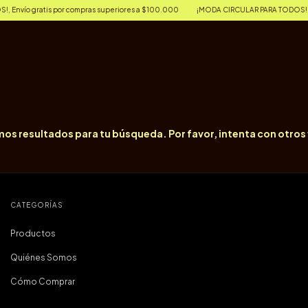
nvío gratis por compras superiores a $100.000
¡MODA CIRCULAR PARA TODOS!, Env
os resultados para tu búsqueda. Por favor, intenta con otros f
CATEGORÍAS
Productos
Quiénes Somos
Cómo Comprar