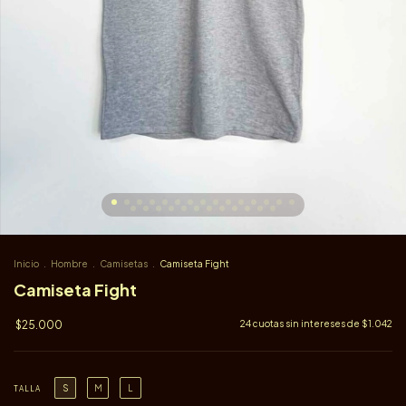
Inicio
.
Hombre
.
Camisetas
.
Camiseta Fight
Camiseta Fight
$25.000
24
cuotas sin intereses de
$1.042
S
M
L
TALLA