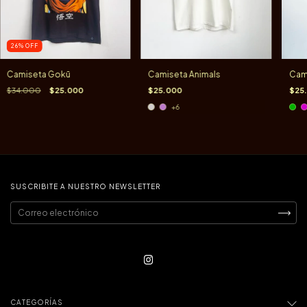
26
%
OFF
Camiseta Gokū
Camiseta Animals
Cami
$34.000
$25.000
$25.000
$25
+6
SUSCRIBITE A NUESTRO NEWSLETTER
CATEGORÍAS