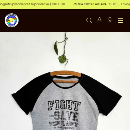
atis por compras superiores a $100.000
¡MODA CIRCULAR PARA TODOS!, Envío grat
0