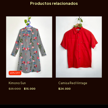
Productos relacionados
40
%
OFF
Kimono Sun
Camisa Red Vintage
$25.000
$15.000
$24.000