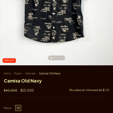
50
%
OFF
Inicio
.
Mujer
.
Camisas
.
Camisa Old Navy
Camisa Old Navy
$40.000
$20.000
18
cuotas sin intereses de
$1.111
10
TALLA